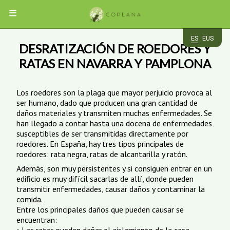
MENÚ
ES
EUS
DESRATIZACIÓN DE ROEDORES Y
EMPRESA
RATAS EN NAVARRA Y PAMPLONA
PLAGAS
Los roedores son la plaga que mayor perjuicio provoca al
ser humano, dado que producen una gran cantidad de
CUCARACHAS
SERVICIOS
ROEDORES
daños materiales y transmiten muchas enfermedades. Se
HORMIGAS
han llegado a contar hasta una docena de enfermedades
INSECTOS
DESRATIZACIÓN
APP
susceptibles de ser transmitidas directamente por
AVES
DESINSECTACIÓN
VOLADORES
roedores. En España, hay tres tipos principales de
CHINCHES
DESINFECCIÓN
roedores: rata negra, ratas de alcantarilla y ratón.
TERMITAS
CONTROL
ACCESO
CARCOMA
INSECTOCAPTORES
DE
CLIENTES
Además, son muy persistentes y si consiguen entrar en un
TRATAMIENTOS
AVES
edificio es muy difícil sacarlas de allí, donde pueden
DE
transmitir enfermedades, causar daños y contaminar la
MADERA
CONTACTO
comida.
Entre los principales daños que pueden causar se
encuentran: