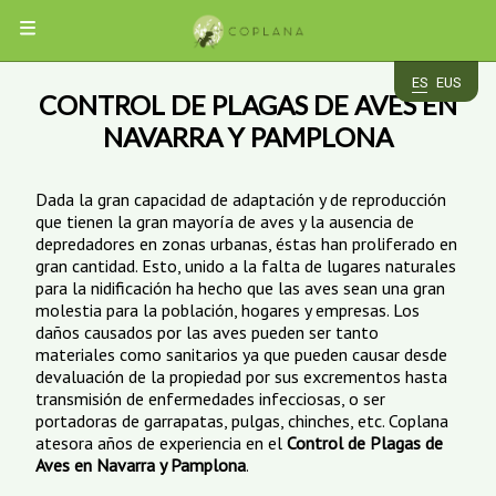
MENÚ
ES
EUS
CONTROL DE PLAGAS DE AVES EN
EMPRESA
NAVARRA Y PAMPLONA
PLAGAS
Dada la gran capacidad de adaptación y de reproducción
que tienen la gran mayoría de aves y la ausencia de
CUCARACHAS
SERVICIOS
ROEDORES
depredadores en zonas urbanas, éstas han proliferado en
HORMIGAS
gran cantidad. Esto, unido a la falta de lugares naturales
INSECTOS
DESRATIZACIÓN
APP
para la nidificación ha hecho que las aves sean una gran
AVES
DESINSECTACIÓN
VOLADORES
molestia para la población, hogares y empresas. Los
CHINCHES
DESINFECCIÓN
daños causados por las aves pueden ser tanto
TERMITAS
CONTROL
ACCESO
CARCOMA
INSECTOCAPTORES
materiales como sanitarios ya que pueden causar desde
DE
CLIENTES
TRATAMIENTOS
AVES
devaluación de la propiedad por sus excrementos hasta
DE
transmisión de enfermedades infecciosas, o ser
MADERA
CONTACTO
portadoras de garrapatas, pulgas, chinches, etc. Coplana
atesora años de experiencia en el
Control de Plagas de
Aves en Navarra y Pamplona
.