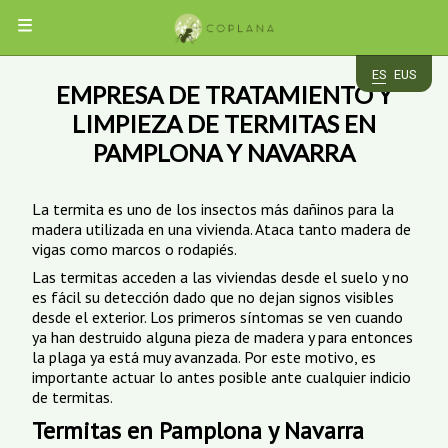
MENÚ
ES
EUS
EMPRESA DE TRATAMIENTO Y
EMPRESA
LIMPIEZA DE TERMITAS EN
PAMPLONA Y NAVARRA
PLAGAS
CUCARACHAS
SERVICIOS
La termita es uno de los insectos más dañinos para la
ROEDORES
madera utilizada en una vivienda. Ataca tanto madera de
HORMIGAS
vigas como marcos o rodapiés.
INSECTOS
DESRATIZACIÓN
APP
AVES
DESINSECTACIÓN
VOLADORES
Las termitas acceden a las viviendas desde el suelo y no
CHINCHES
DESINFECCIÓN
es fácil su detección dado que no dejan signos visibles
TERMITAS
CONTROL
ACCESO
desde el exterior. Los primeros síntomas se ven cuando
CARCOMA
INSECTOCAPTORES
DE
CLIENTES
TRATAMIENTOS
ya han destruido alguna pieza de madera y para entonces
AVES
DE
la plaga ya está muy avanzada. Por este motivo, es
MADERA
importante actuar lo antes posible ante cualquier indicio
CONTACTO
de termitas.
Termitas en Pamplona y Navarra