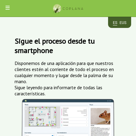
MENÚ
ES
EUS
EMPRESA
Sigue el proceso desde tu
PLAGAS
smartphone
CUCARACHAS
SERVICIOS
Disponemos de una aplicación para que nuestros
ROEDORES
clientes estén al corriente de todo el proceso en
HORMIGAS
cualquier momento y lugar desde la palma de su
INSECTOS
DESRATIZACIÓN
APP
mano.
AVES
DESINSECTACIÓN
VOLADORES
CHINCHES
DESINFECCIÓN
Sigue leyendo para informarte de todas las
TERMITAS
CONTROL
características.
ACCESO
CARCOMA
INSECTOCAPTORES
DE
CLIENTES
TRATAMIENTOS
AVES
DE
MADERA
CONTACTO