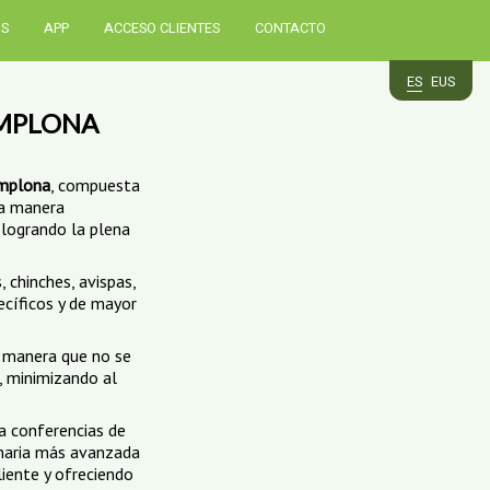
OS
APP
ACCESO CLIENTES
CONTACTO
ES
EUS
AMPLONA
amplona
, compuesta
ta manera
 logrando la plena
 chinches, avispas,
ecíficos y de mayor
a manera que no se
, minimizando al
a conferencias de
inaria más avanzada
liente y ofreciendo