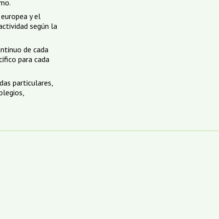
imo.
 europea y el
actividad según la
ontinuo de cada
ifico para cada
das particulares,
olegios,