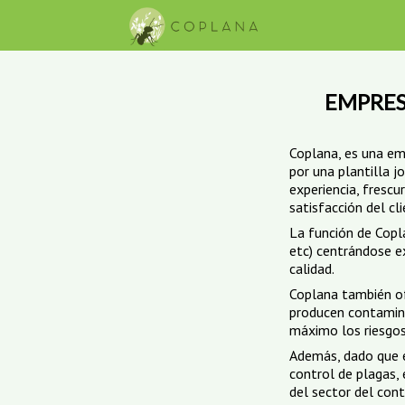
TERMITAS
INSECTOCAPTORES
CARCOMA
TRATAMIENTOS DE MADERA
EMPRES
Coplana, es una em
por una plantilla j
experiencia, frescu
satisfacción del cli
La función de Copla
etc) centrándose e
calidad.
Coplana también of
producen contamina
máximo los riesgos
Además, dado que e
control de plagas,
del sector del cont