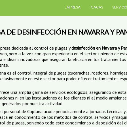
EMPRESA
PLAGAS
SERVICI
A DE DESINFECCIÓN EN NAVARRA Y P
presa dedicada al control de plagas y
desinfección en Navarra y P
oven, pero a la vez con gran experiencia en el sector, uniendo de es
ra e ideas innovadoras que aseguran la eficacia en los tratamientos
ente.
na es el control integral de plagas (cucarachas, roedores, hormigas,
xclusivamente en este sector para poder ofrecer tratamientos esp
rece una amplia gama de servicios ecológicos, asegurando de est
ciones ni en las instalaciones de los clientes ni al medio ambiente
 generados por nuestra actividad
l personal de Coplana acude periódicamente a jornadas técnicas y 
 está en conocimiento de los métodos de control, servicios y maqu
rol de plagas, poniendo todo este conocimiento a disposición del c