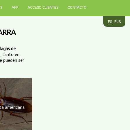
OS
APP
ACCESO CLIENTES
CONTACTO
ES
EUS
ARRA
lagas de
, tanto en
ue pueden ser
ta americana