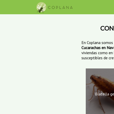
TERMITAS
INSECTOCAPTORES
CARCOMA
TRATAMIENTOS DE MADERA
CON
En Coplana somos u
Cucarachas en Nav
viviendas como en b
susceptibles de cre
Blatella g