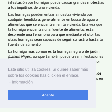
infestación por hormigas puede causar grandes molestias
a los inquilinos de una vivienda.
Las hormigas pueden entrar a nuestra vivienda por
cualquier hendidura, generalmente en busca de agua o
alimentos que se encuentren en la vivienda. Una vez que
la hormiga encuentra una fuente de alimento, esta
desprende una feromona para que mediante el olor las
otras hormigas sean capaces de seguir su rastro hasta la
fuente de alimento.
La hormiga más común es la hormiga negra o de jardín
(Lasius Níger)
, aunque también puede crear infestaciones
la hormiga faraón
( Monomorium Faraonis)
y en menor
medida la hormiga argentina
(Linepithema humile)
.
Este sitio utiliza cookies. Si quiere saber más
Si necesitas contar con nuestros servicios de
Control de
sobre los cookies haz click en el enlace.
Plagas de Hormigas en Navarra y Pamplona
, no dudes en
+ información
consultarnos.
© 2026 Coplana -
ThinkIt Studio
Acepto