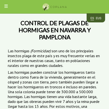
MENÚ
ES
EUS
CONTROL DE PLAGAS DE
EMPRESA
HORMIGAS EN NAVARRA Y
PAMPLONA
PLAGAS
CUCARACHAS
SERVICIOS
Las hormigas
(Formicidae)
son uno de los principales
ROEDORES
insectos plaga de este país y es muy frecuente verlas en
HORMIGAS
el interior de nuestras casas, tanto en poblaciones
INSECTOS
DESRATIZACIÓN
APP
AVES
DESINSECTACIÓN
rurales como en grandes ciudades.
VOLADORES
CHINCHES
DESINFECCIÓN
Las hormigas pueden construir los hormigueros tanto
TERMITAS
CONTROL
ACCESO
dentro como fuera de la vivienda, generalmente en el
CARCOMA
INSECTOCAPTORES
DE
CLIENTES
TRATAMIENTOS
césped y zonas con tierra, pero también pueden llegar a
AVES
DE
hacer los hormigueros en troncos e incluso en paredes.
MADERA
Una sola colonia puede tener de 300.000 a 500.000
CONTACTO
hormigas. Las hormigas tienen una vida bastante larga,
dado que las obreras pueden vivir 7 años y la reina puede
llegar hasta los 15 años. Por estos motivos, una