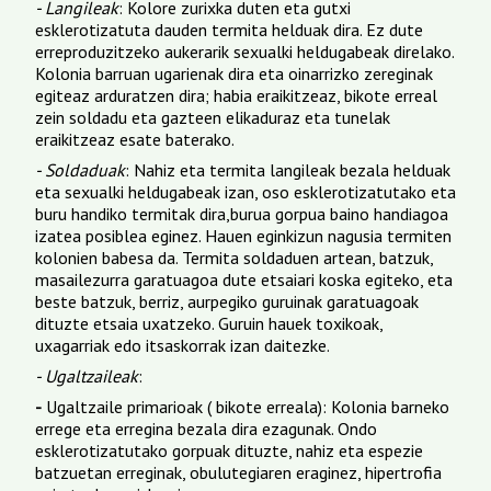
- Langileak
: Kolore zurixka duten eta gutxi
esklerotizatuta dauden termita helduak dira. Ez dute
erreproduzitzeko aukerarik sexualki heldugabeak direlako.
Kolonia barruan ugarienak dira eta oinarrizko zereginak
egiteaz arduratzen dira; habia eraikitzeaz, bikote erreal
zein soldadu eta gazteen elikaduraz eta tunelak
eraikitzeaz esate baterako.
- Soldaduak
: Nahiz eta termita langileak bezala helduak
eta sexualki heldugabeak izan, oso esklerotizatutako eta
buru handiko termitak dira,burua gorpua baino handiagoa
izatea posiblea eginez. Hauen eginkizun nagusia termiten
kolonien babesa da. Termita soldaduen artean, batzuk,
masailezurra garatuagoa dute etsaiari koska egiteko, eta
beste batzuk, berriz, aurpegiko guruinak garatuagoak
dituzte etsaia uxatzeko. Guruin hauek toxikoak,
uxagarriak edo itsaskorrak izan daitezke.
- Ugaltzaileak
:
-
Ugaltzaile primarioak ( bikote erreala): Kolonia barneko
errege eta erregina bezala dira ezagunak. Ondo
esklerotizatutako gorpuak dituzte, nahiz eta espezie
batzuetan erreginak, obulutegiaren eraginez, hipertrofia