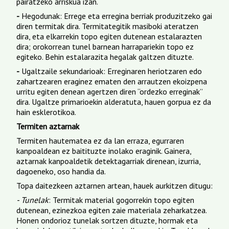
pairatzeko arriskua izan.
-
Hegodunak: Errege eta erregina berriak produzitzeko gai
diren termitak dira. Termitategitik masiboki ateratzen
dira, eta elkarrekin topo egiten dutenean estalarazten
dira; orokorrean tunel barnean harrapariekin topo ez
egiteko. Behin estalarazita hegalak galtzen dituzte.
-
Ugaltzaile sekundarioak: Erreginaren heriotzaren edo
zahartzearen eraginez ematen den arrautzen ekoizpena
urritu egiten denean agertzen diren “ordezko erreginak”
dira. Ugaltze primarioekin alderatuta, hauen gorpua ez da
hain esklerotikoa.
Termiten aztarnak
Termiten hautematea ez da lan erraza, egurraren
kanpoaldean ez baitituzte inolako eraginik. Gainera,
aztarnak kanpoaldetik detektagarriak direnean, izurria,
dagoeneko, oso handia da.
Topa daitezkeen aztarnen artean, hauek aurkitzen ditugu:
- Tunelak
: Termitak material gogorrekin topo egiten
dutenean, ezinezkoa egiten zaie materiala zeharkatzea.
Honen ondorioz tunelak sortzen dituzte, hormak eta